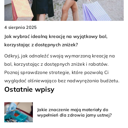
5
8 marca 2023
ealną kreację na wyjątkowy bal,
Jak dbać o pazno
 dostępnych zniżek?
To pytanie zadaje
dnaleźć swoją wymarzoną kreację na
kategoriach wieko
jąc z dostępnych zniżek i rabatów.
więcej co zrobić, 
zone strategie, które pozwolą Ci
prezentowały na c
niewająco bez nadwyrężania budżetu.
Ostatnie wpisy
Jakie znaczenie mają materiały do
wypełnień dla zdrowia jamy ustnej?