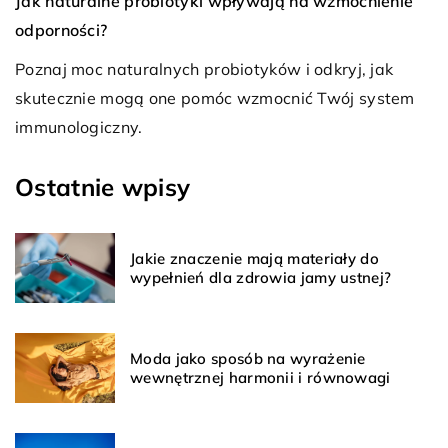
Jak naturalne probiotyki wpływają na wzmocnienie
J
odporności?
m
Poznaj moc naturalnych probiotyków i odkryj, jak
O
skutecznie mogą one pomóc wzmocnić Twój system
r
immunologiczny.
s
o
Ostatnie wpisy
Jakie znaczenie mają materiały do
wypełnień dla zdrowia jamy ustnej?
Moda jako sposób na wyrażenie
wewnętrznej harmonii i równowagi