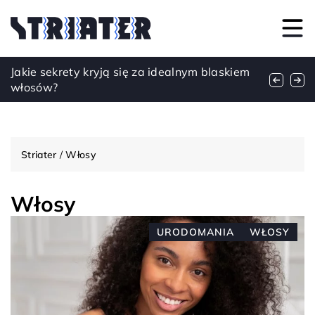
Jak stworzyć kapsułową garderobę na każdą
Jakie sekrety kryją się za idealnym blaskiem
Naturalne Składniki w Produkcji Kosmetyków
porę roku?
włosów?
– Klucz do Sukcesu na Rynku
Striater
/
Włosy
Włosy
URODOMANIA
WŁOSY