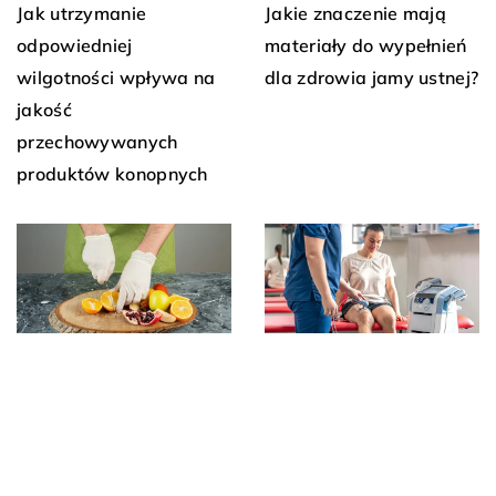
Jak utrzymanie
Jakie znaczenie mają
odpowiedniej
materiały do wypełnień
wilgotności wpływa na
dla zdrowia jamy ustnej?
jakość
przechowywanych
produktów konopnych
23 września 2024
1 sierpnia 2025
Jak prawidłowo dobrać i
Znaczenie kolorystyki w
korzystać z ortezy
wyborze jednorazowych
stawu dla poprawy
rękawiczek ochronnych