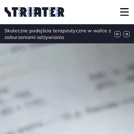
Ubrania z biżuteryjnym zdobieniem – poznaj
Skuteczne podejścia terapeutyczne w walce z
Najmodniejsze wzory tatuaży inspirowane
zimowy hit stylizacyjny!
zaburzeniami odżywiania
naturą