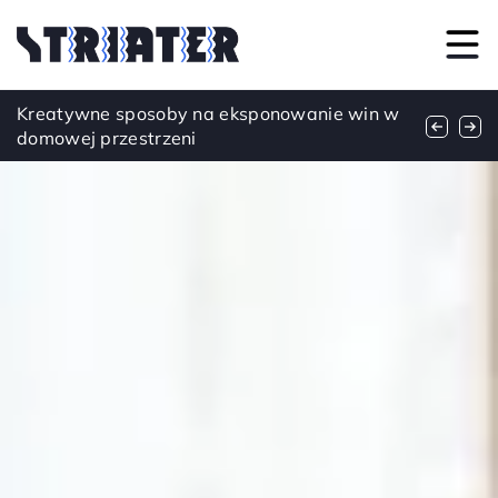
Zdrowotne korzyści z używania olejków
Kreatywne sposoby na eksponowanie win w
Jak stworzyć kapsułową garderobę na każdą
konopnych – mit czy rzeczywistość
domowej przestrzeni
porę roku?