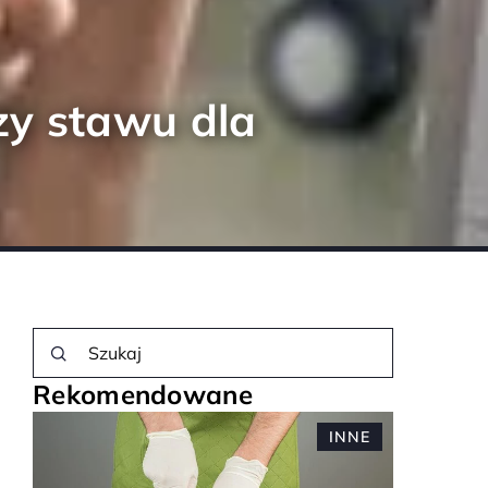
zy stawu dla
Rekomendowane
E
MODA