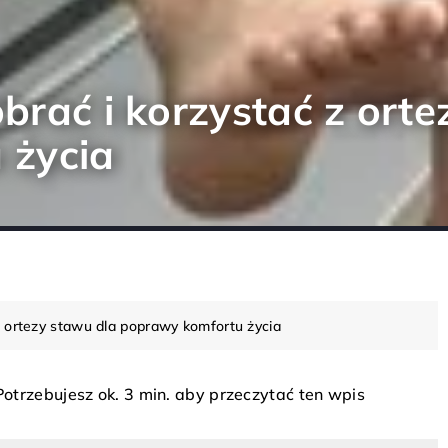
brać i korzystać z orte
 życia
z ortezy stawu dla poprawy komfortu życia
Potrzebujesz ok. 3 min. aby przeczytać ten wpis
PAZNOKCIE
INN