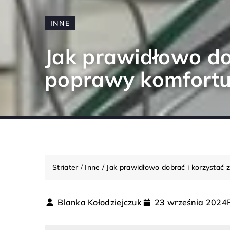
INNE
Jak prawidłowo do
poprawy komfortu
Striater
/
Inne
/
Jak prawidłowo dobrać i korzystać 
Blanka Kołodziejczuk
23 września 2024
MODA