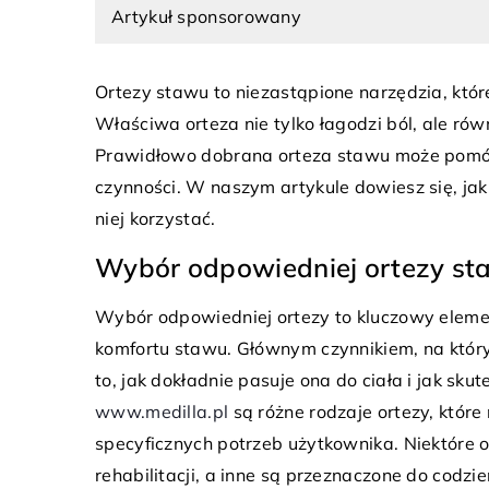
Artykuł sponsorowany
Ortezy stawu to niezastąpione narzędzia, któ
Właściwa orteza nie tylko łagodzi ból, ale 
Prawidłowo dobrana orteza stawu może pomóc 
czynności. W naszym artykule dowiesz się, jak
8 maja 2023
ca 2023
niej korzystać.
Jak pielęgnować swoje
kteryzuje sukienki zwiewne?
Praktyczne porady dla
Wybór odpowiedniej ortezy st
 zwiewne — modny trend, który
pięknych paznokci
godę i elegancję. Czytaj, by
Wybór odpowiedniej ortezy to kluczowy elemen
Piękne i zdrowe paznok
ch cechy i dlaczego warto je mieć
komfortu stawu. Głównym czynnikiem, na który
każdej kobiety. Niezale
 garderobie!
to, jak dokładnie pasuje ona do ciała i jak s
zdecydujesz się na nat
www.medilla.pl
są różne rodzaje ortezy, które
bardziej ekstrawaganck
specyficznych potrzeb użytkownika. Niektóre o
pielęgnacja paznokci j
rehabilitacji, a inne są przeznaczone do codz
cieszyć się pięknym w