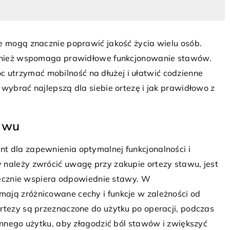
re mogą znacznie poprawić jakość życia wielu osób.
również wspomaga prawidłowe funkcjonowanie stawów.
utrzymać mobilność na dłużej i ułatwić codzienne
 wybrać najlepszą dla siebie ortezę i jak prawidłowo z
1 sierpnia 2025
 paznokcie?
Znaczenie kolorystyki w wyborze
 zdrowych i
jednorazowych rękawiczek ochronnyc
awu
dla różnych branż
t dla zapewnienia optymalnej funkcjonalności i
cie to wizytówka
Dowiedz się, jaki wpływ ma kolorysty
 należy zwrócić uwagę przy zakupie ortezy stawu, jest
żnie od tego, czy
jednorazowych rękawiczek ochronnych
kutecznie wspiera odpowiednie stawy. W
uralny manicure czy
bezpieczeństwo i efektywność pracy 
 mają zróżnicowane cechy i funkcje w zależności od
i wzór,
różnych branżach. Odkryj, jak odpowie
rtezy są przeznaczone do użytku po operacji, podczas
est podstawą, aby
dobór koloru może poprawić komfort i
iennego użytku, aby złagodzić ból stawów i zwiększyć
yglądem i zachować
ochronę pracowników.