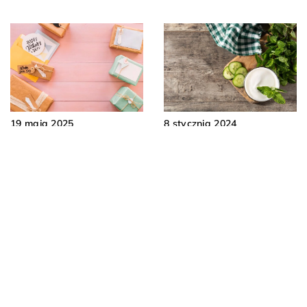
8 stycznia 2024
19 maja 2025
Jak naturalne probiotyki
Jak uczynić
wpływają na
pięćdziesiąte urodziny
wzmocnienie
niezapomnianymi dzięki
odporności?
spersonalizowanym
upominkom?
DODAJ KOMENTARZ