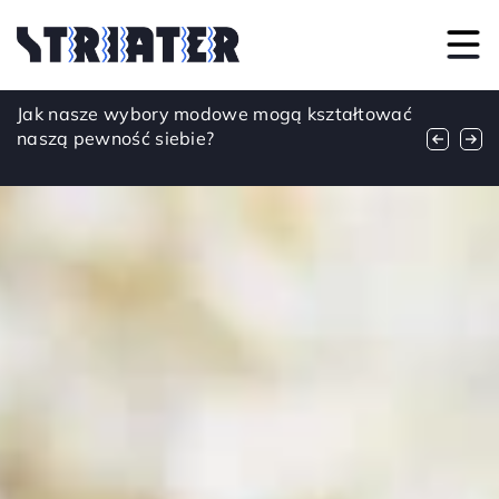
Kwiatowe Wzory: Jak Dopasować Sukienkę
Jak nasze wybory modowe mogą kształtować
Sztuka naturalnego podkreślania urody: jak
do Okazji i Stylu
naszą pewność siebie?
wykorzystać moc roślin w codziennej
pielęgnacji