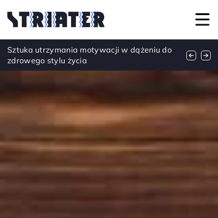
Jak moda wpływa na nasze samopoczucie
Sztuka utrzymania motywacji w dążeniu do
Zastosowania i zalety nowoczesnych wag
każdego dnia?
zdrowego stylu życia
elektronicznych w różnych branżach