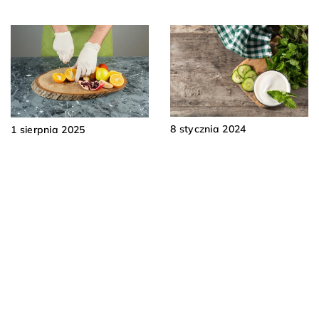
8 stycznia 2024
1 sierpnia 2025
Jak naturalne probiotyki
Znaczenie kolorystyki w
wpływają na
wyborze jednorazowych
wzmocnienie
rękawiczek ochronnych
odporności?
dla różnych branż
DODAJ KOMENTARZ