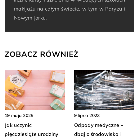
makijażu na całym świecie, w tym w Paryżu i
Nowym Jorku.
ZOBACZ RÓWNIEŻ
19 maja 2025
9 lipca 2023
Jak uczynić
Odpady medyczne –
pięćdziesiąte urodziny
dbaj o środowisko i