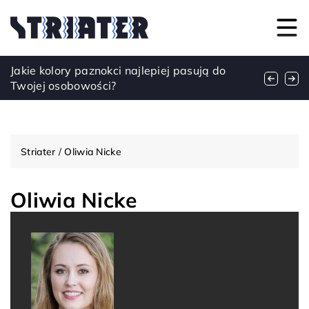
Jak białko serwatkowe wspiera regenerację
Jakie kolory paznokci najlepiej pasują do
Jak japońskie tradycje pielęgnacyjne inspirują
mięśni po treningu?
Twojej osobowości?
nowoczesne rytuały dbania o skórę?
Striater
/
Oliwia Nicke
Oliwia Nicke