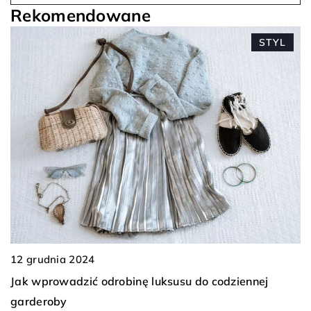
Rekomendowane
STYL
5 maja 2025
Sekrety harmonii kolo
drobinę luksusu do codziennej
Odkryj, jak umiejętnie
garderobie, by tworzy