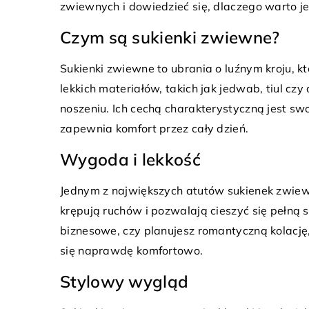
Czy Atlantis podwodna ekspedycja to
zwiewnych i dowiedzieć się, dlaczego warto je
13
największa przygoda w escape roomie?
Na
Czym są sukienki zwiewne?
ubr
Sprawdź, jak Atlantis podwodna
Sukienki zwiewne to ubrania o luźnym kroju, kt
ekspedycja zaskakuje unikalnymi
Od
lekkich materiałów, takich jak jedwab, tiul cz
zagadkami w świecie escape roomów.
ln
noszeniu. Ich cechą charakterystyczną jest sw
Odkryj sekrety morskich głębin i poczuj
i 
zapewnia komfort przez cały dzień.
dreszczyk emocji!
po
Wygoda i lekkość
do
Jednym z największych atutów sukienek zwiewn
krępują ruchów i pozwalają cieszyć się pełną
biznesowe, czy planujesz romantyczną kolację
się naprawdę komfortowo.
Stylowy wygląd