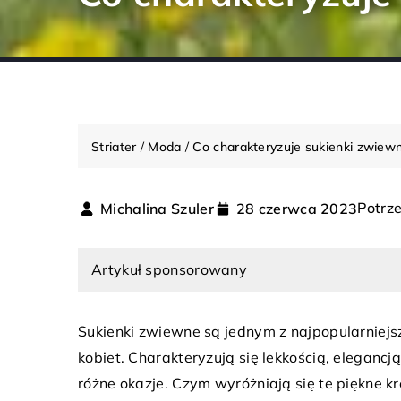
Striater
/
Moda
/
Co charakteryzuje sukienki zwiew
Potrze
Michalina Szuler
28 czerwca 2023
INNE
Artykuł sponsorowany
Sukienki zwiewne są jednym z najpopularniejs
kobiet. Charakteryzują się lekkością, eleganc
14 grudnia 2023
różne okazje. Czym wyróżniają się te piękne k