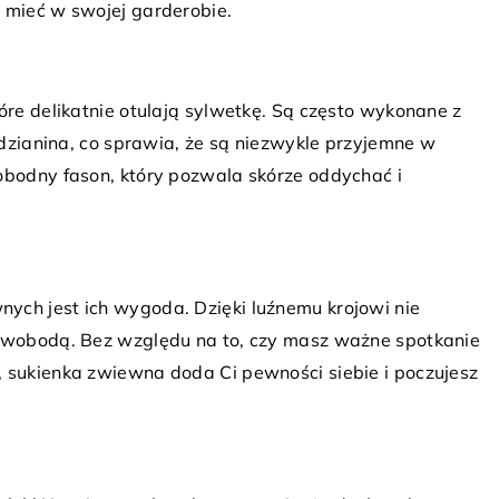
 mieć w swojej garderobie.
 lutego 2026
Jak namalować id
turalne sposoby na stylizację męskich
powiece?
ań z lnu na letnie okazje
Przed Tobą ważne 
óre delikatnie otulają sylwetkę. Są często wykonane z
kryj, jak stylizować męskie ubrania z
wyglądać idealni
y dzianina, co sprawia, że są niezwykle przyjemne w
u na lato, aby zawsze wyglądać modnie
strój, uczesałaś w
obodny fason, który pozwala skórze oddychać i
czuć się komfortowo. Poznaj praktyczne
makijaż, ale żeby
rady dotyczące wyboru odpowiednich
jeszcze namalowa
datków i kolorów.
Chwilę temu obejrz
których piękne ko
ych jest ich wygoda. Dzięki luźnemu krojowi nie
pokazywały, co i j
 swobodą. Bez względu na to, czy masz ważne spotkanie
kreski wyszły ład
, sukienka zwiewna doda Ci pewności siebie i poczujesz