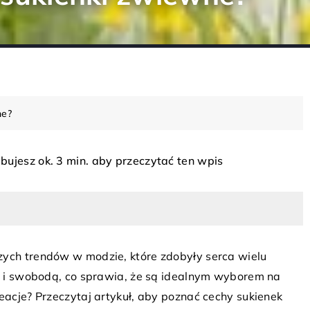
ne?
bujesz ok. 3 min. aby przeczytać ten wpis
MODA
zych trendów w modzie, które zdobyły serca wielu
ją i swobodą, co sprawia, że są idealnym wyborem na
reacje? Przeczytaj artykuł, aby poznać cechy sukienek
8 marca 2023