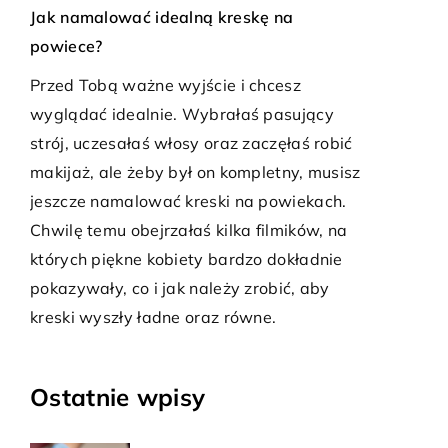
Czy Atlantis podwodna ekspedyc
ealną kreskę na
największa przygoda w escape 
Sprawdź, jak Atlantis podwodna
wyjście i chcesz
ekspedycja zaskakuje unikalnymi
e. Wybrałaś pasujący
zagadkami w świecie escape ro
łosy oraz zaczęłaś robić
Odkryj sekrety morskich głębin i 
 był on kompletny, musisz
dreszczyk emocji!
ć kreski na powiekach.
ałaś kilka filmików, na
biety bardzo dokładnie
ak należy zrobić, aby
ne oraz równe.
Ostatnie wpisy