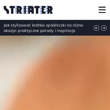
Jak suplementy diety na bazie siary bydlęcej
Jak stylizować krótkie spódniczki na różne
Moda jako narzędzie do odkrywania
wpływają na układ odpornościowy?
okazje: praktyczne porady i inspiracje
wewnętrznej siły i piękna