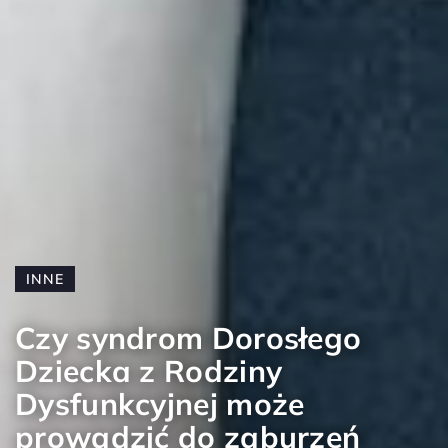
INNE
Czy syndrom Dorosłego
Dziecka z Rodziny
Dysfunkcyjnej może
prowadzić do zaburzeń