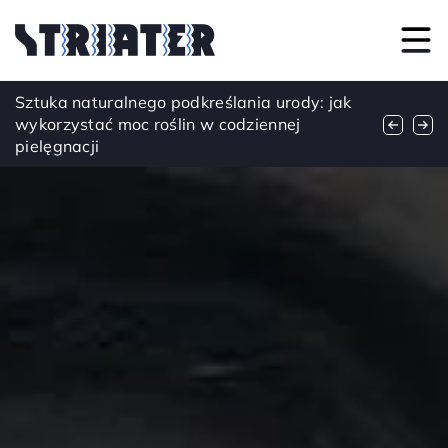
Troska o urodę – jak dbać o swoje ciało, aby
Sztuka naturalnego podkreślania urody: jak
Jak nasze wybory modowe mogą kształtować
czuć się pięknie i pewnie siebie
wykorzystać moc roślin w codziennej
naszą pewność siebie?
pielęgnacji