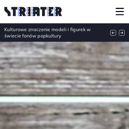
Czy naturalne składniki mogą zastąpić
Kulturowe znaczenie modeli i figurek w
Jak wybrać odpowiedni produkt do codziennej
tradycyjne produkty do makijażu?
świecie fanów popkultury
pielęgnacji delikatnych stref ciała?